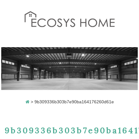
>
9b309336b303b7e90ba164176260d61e
9b309336b303b7e90ba1641