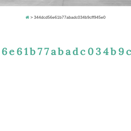
>
344dcd56e61b77abadc034b9cff945e0
6e61b77abadc034b9